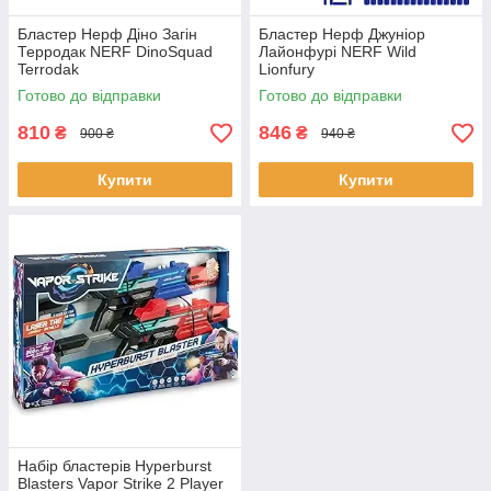
Бластер Нерф Діно Загін
Бластер Нерф Джуніор
Терродак NERF DinoSquad
Лайонфурі NERF Wild
Terrodak
Lionfury
Готово до відправки
Готово до відправки
810
846
₴
₴
900 ₴
940 ₴
Купити
Купити
Набір бластерів Hyperburst
Blasters Vapor Strike 2 Player