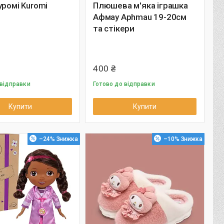
уромі Kuromi
Плюшева м'яка іграшка
Афмау Aphmau 19-20см
та стікери
400 ₴
 відправки
Готово до відправки
Купити
Купити
–24%
–10%