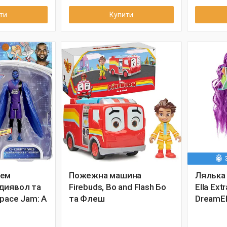
ти
Купити
жем
Пожежна машина
Лялька
диявол та
Firebuds, Bo and Flash Бо
Ella Extr
pace Jam: A
та Флеш
DreamEl