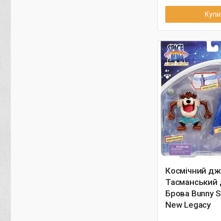
Купи
Космічний д
Тасманський 
Брова Bunny S
New Legacy