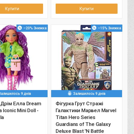
Купити
Купити
–20%
–15%
Залишилось 9 днів
Залишилось 9 днів
 Дрім Елла Dream
Фігурка Грут Стражі
a Iconic Mini Doll -
Галактики Марвел Marvel
la
Titan Hero Series
Guardians of The Galaxy
Deluxe Blast 'N Battle