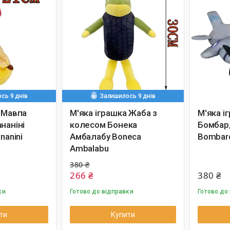
сь 9 днів
Залишилось 9 днів
а Мавпа
М'яка іграшка Жаба з
М'яка і
наніні
колесом Бонека
Бомбар
nanini
Амбалабу Boneca
Bombard
Ambalabu
380 ₴
266 ₴
380 ₴
ки
Готово до відправки
Готово до
ти
Купити