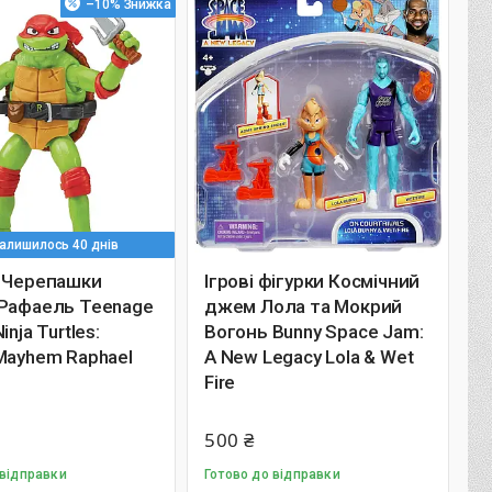
–10%
алишилось 40 днів
а Черепашки
Ігрові фігурки Космічний
 Рафаель Teenage
джем Лола та Мокрий
inja Turtles:
Вогонь Bunny Space Jam:
Mayhem Raphael
A New Legacy Lola & Wet
Fire
500 ₴
 відправки
Готово до відправки