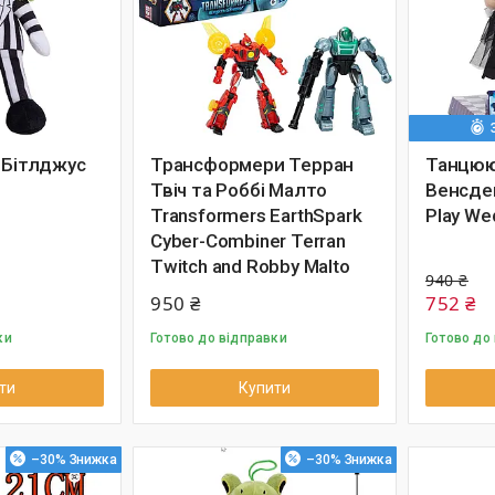
 Бітлджус
Трансформери Терран
Танцюю
Твіч та Роббі Малто
Венсде
Transformers EarthSpark
Play We
Cyber-Combiner Terran
Twitch and Robby Malto
940 ₴
950 ₴
752 ₴
ки
Готово до відправки
Готово до
ти
Купити
–30%
–30%