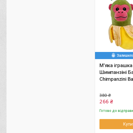
Залишило
М'яка іграшк
Шимпанзіні Ба
Chimpanzini Ba
380 ₴
266 ₴
Готово до відправ
Купи