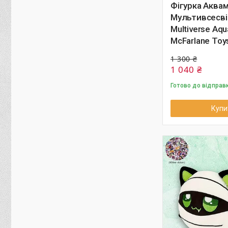
Фігурка Аква
Мультивсесві
Multiverse Aq
McFarlane Toy
1 300 ₴
1 040 ₴
Готово до відправ
Купи