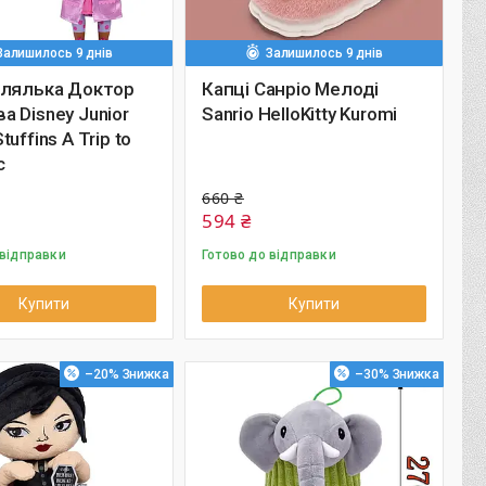
Залишилось 9 днів
Залишилось 9 днів
 лялька Доктор
Капці Санріо Мелоді
 Disney Junior
Sanrio HelloKitty Kuromi
uffins A Trip to
c
660 ₴
594 ₴
 відправки
Готово до відправки
Купити
Купити
–20%
–30%