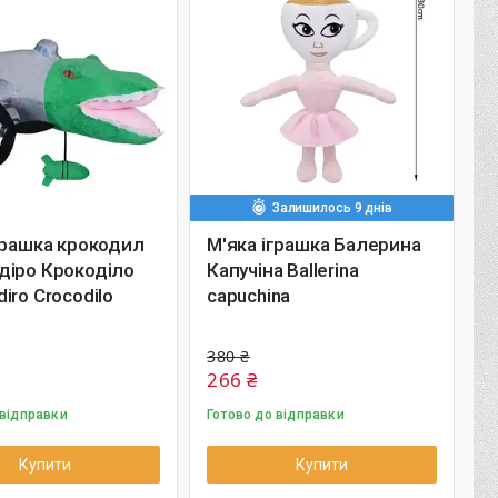
Залишилось 9 днів
грашка крокодил
М'яка іграшка Балерина
діро Крокоділо
Капучіна Ballerina
iro Crocodilo
capuchina
380 ₴
266 ₴
 відправки
Готово до відправки
Купити
Купити