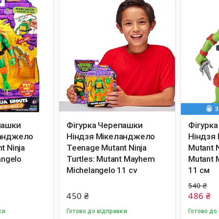
З
пашки
Фігурка Черепашки
Фігурк
ланджело
Ніндзя Мікеланджело
Ніндзя
t Ninja
Teenage Mutant Ninja
Mutant N
angelo
Turtles: Mutant Mayhem
Mutant 
Michelangelo 11 cv
11 см
540 ₴
450 ₴
486 ₴
ки
Готово до відправки
Готово до