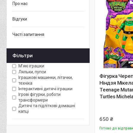
Про нас
Відгуки
Часті запитання
Фільтри
М'які іграшки
Ляльки, пупси
Фігурка Чере
Іграшкові машинки, літачки,
Ніндзя Міке
техніка
Інтерактивні дитячі іграшки
Teenage Mutan
Ігрові фігурки, роботи
Turtles Michel
трансформери
Дитячі та підліткові домашні
капці
650 ₴
Готово до відправ