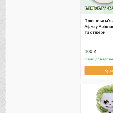
Плюшева м'як
Афмау Aphmau
та стікери
400 ₴
Готово до відправ
Купи