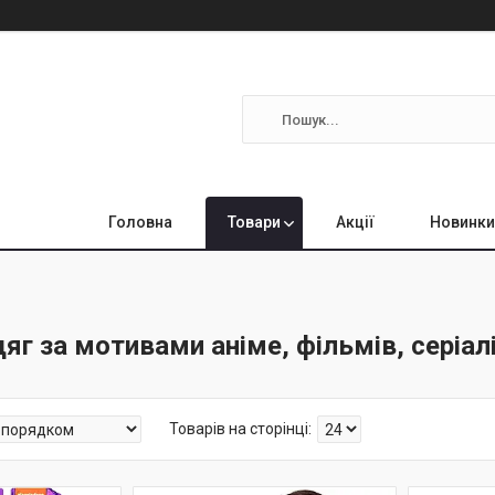
Головна
Товари
Акції
Новинки
дяг за мотивами аніме, фільмів, серіал