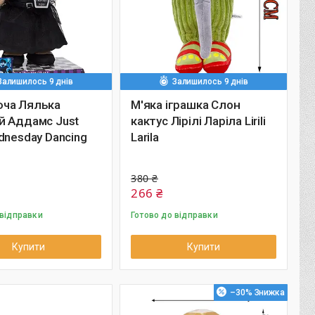
Залишилось 9 днів
Залишилось 9 днів
ча Лялька
М'яка іграшка Слон
й Аддамс Just
кактус Лірілі Ларіла Lirili
dnesday Dancing
Larila
380 ₴
266 ₴
 відправки
Готово до відправки
Купити
Купити
–30%