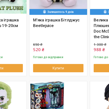
Залишилось 9 днів
а іграшка
М'яка іграшка Бітлджус
Велика
 19-20см
Beetlejuice
Плюшева
Doc McSt
the Clini
650 ₴
1 300 ₴
520 ₴
988 ₴
ки
Готово до відправки
Готово до
ти
Купити