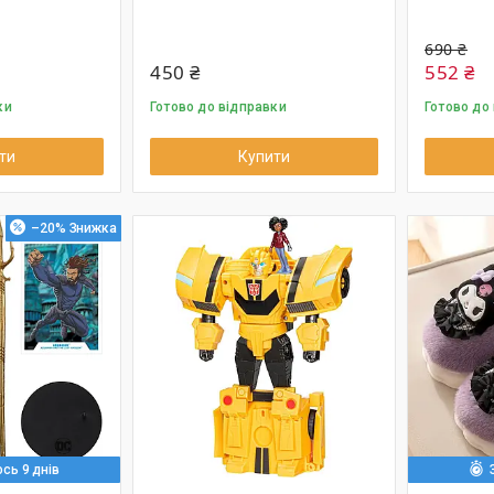
690 ₴
450 ₴
552 ₴
ки
Готово до відправки
Готово до
ти
Купити
–20%
сь 9 днів