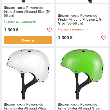
Шолом-каска Powerslide
Inline Skater Allround Blue (54-
58 см)
Шолом-каска Powerslide
Kinder Allround Phuzion 1 Girl
Готово до відправки
Grey (55-58 см)
1 300
Немає в наявності
₴
1 300
₴
Купити
Шолом-каска Powerslide
Шолом-каска Powerslide
Inline Skater Allround White
Inline Skater Allround Green