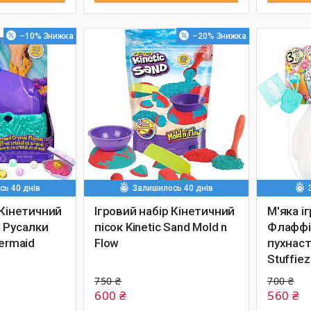
–10%
–20%
ь 40 днів
Залишилось 40 днів
 Кінетичний
Ігровий набір Кінетичний
М'яка і
л Русалки
пісок Kinetic Sand Mold n
Флаффі
Mermaid
Flow
пухнаст
Stuffie
750 ₴
700 ₴
600 ₴
560 ₴