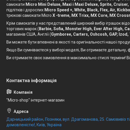
самокати
Micro Mini Deluxe, Maxi і Maxi Deluxe, Sprite, Cruiser,
підлітків і дорослих
Micro Speed ​​+, White, Black, Flex, Air, Ki
трюкові самокати Micro
X -treme, MX Trixx, MX Core, MX Crossn
Крім самокатів у нас представлений широкий вибір іграшок відо
торгових марок (
Barbie, Sofia, Monster High, Ever After High, 
магазинів США, Англії (
Gymboree, Carters, Oshcosh, GAP, Izod,
Ви можете бути впевнені в якості та оригінальності нашої проду
Якщо Ви сумніваєтеся у виборі моделі, Ви отримаєте детальну
Ви отримаєте своє замовлення в максимально стислі терміни! 
"Micro-shop" інтернет-магазин
Дарницький район, Позняки, вул. Драгоманова, 25. Самовивіз 
домовленістю!, Київ, Україна