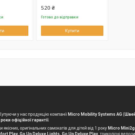
520 ₴
ки
Готово до відправки
ти
Купити
 Купуючи у нас продукцію компанії
Micro Mobility Systems AG
(
Швей
 роки офіційної гарантії
.
 якісних, оригінальних самокатів для дітей від 1 року
Micro Mini2g
ort Play, Go Up Deluxe Lights, Go Up Deluxe Play
, триколісні вело