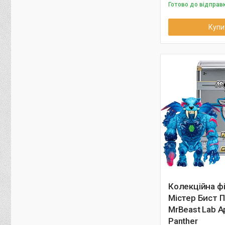
Готово до відправ
Купи
Колекційна фі
Містер Бист 
MrBeast Lab A
Panther