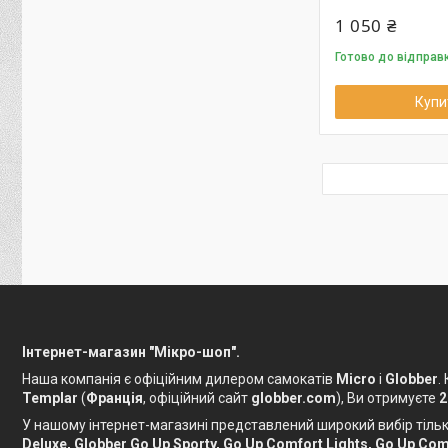
1 050 ₴
Готово до відправ
Купи
Інтернет-магазин "Мікро-шоп".
Наша компанія є офіційним дилером самокатів
Micro
і
Globber
.
Templar
(
Франція
, офіційний сайт
globber.com
), Ви отримуєте
2
У нашому інтернет-магазині представлений широкий вибір тільки
Deluxe, Globber Go Up Sporty, Go Up Comfort Lights, Go Up Comf