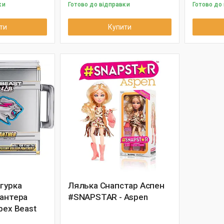
ки
Готово до відправки
Готово до
ти
Купити
гурка
Лялька Снапстар Аспен
Пантера
#SNAPSTAR - Aspen
pex Beast