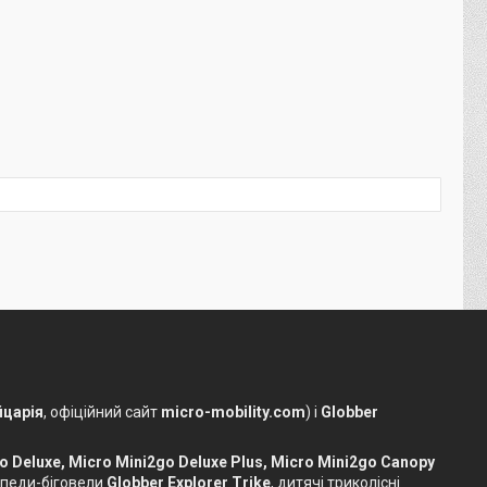
царія
, офіційний сайт
micro-mobility.com
) і
Globber
o Deluxe, Micro Mini2go Deluxe Plus, Micro Mini2go Canopy
сипеди-біговели
Globber Explorer Trike
, дитячі триколісні