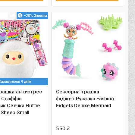
–20%
Залишилось 9 днів
грашка-антистрес
Сенсорна іграшка
 Стаффіс
фіджет Русалка Fashion
ик Овечка Fluffie
Fidgets Deluxe Mermaid
z Sheep Small
550 ₴