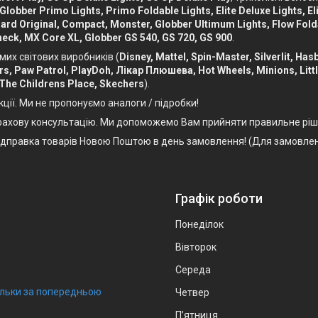
 Globber Primo Lights, Primo Foldable Lights, Elite Deluxe Lights, Eli
ckboard Original, Compact, Monster, Globber Ultimum Lights, Flow Fol
eck, MX Core XL, Globber GS 540, GS 720, GS 900
.
мих світових виробників (
Disney, Mattel, Spin-Master, Silverlit, Ha
Cars, Paw Patrol, PlayDoh, Лікар Плюшева, Hot Wheels, Minions, Litt
 The Childrens Place, Skechers
).
кції. Ми не пропонуємо аналоги / підробки!
, фахову консультацію. Ми допоможемо Вам прийняти правильне ріш
Відправка товарів Новою Поштою в день замовлення! (Для замовлен
Графік роботи
Понеділок
Вівторок
Середа
тільки за попередньою
Четвер
Пʼятниця