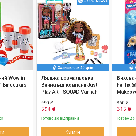
–40%
Залишилось 40 днів
чий Wow in
Лялька розмальовка
Вихова
’ Binoculars
Ванна від компанії Just
Failfix
Play ART SQUAD Vannah
Makeove
990 ₴
350 ₴
594 ₴
315 ₴
ки
Готово до відправки
Готово до
ти
Купити