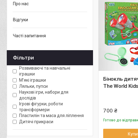
Про нас
Відгуки
Часті запитання
Фільтри
Розвиваючі та навчальні
іграшки
Бінокль дитя
М'які іграшки
The World Kids
Ляльки, пупси
Наукові ігри, набори для
дослідів
Ігрові фігурки, роботи
700 ₴
трансформери
Пластилін та маса для ліплення
Готово до відправ
Дитячі прикраси
Купи