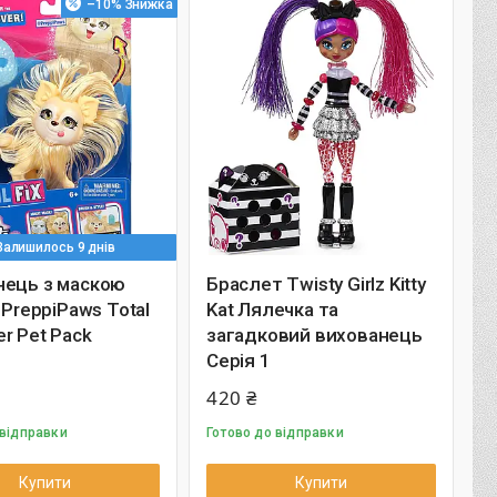
–10%
Залишилось 9 днів
нець з маскою
Браслет Twisty Girlz Kitty
 @PreppiPaws Total
Kat Лялечка та
r Pet Pack
загадковий вихованець
Серія 1
420 ₴
 відправки
Готово до відправки
Купити
Купити