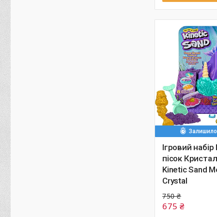
Залишилос
Ігровий набір
пісок Криста
Kinetic Sand 
Crystal
750 ₴
675 ₴