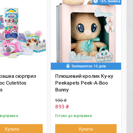
–6%
Залишилось 10 днів
грашка сюрприз
Плюшевий кролик Ку-ку
ос Cutetitos
Peekapets Peek-A-Boo
os
Bunny
950 ₴
893 ₴
 відправки
Готово до відправки
Купити
Купити