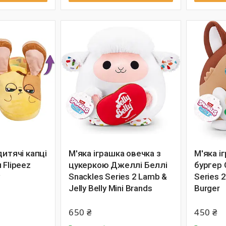
дитячі капці
М'яка іграшка овечка з
М'яка і
 Flipeez
цукеркою Джеллі Беллі
бургер 
y
Snackles Series 2 Lamb &
Series 
Jelly Belly Mini Brands
Burger
650 ₴
450 ₴