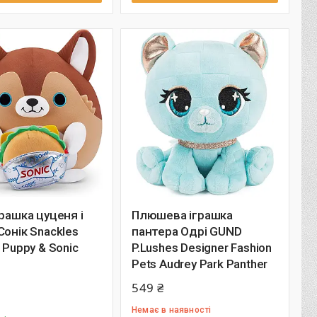
грашка цуценя і
Плюшева іграшка
Сонік Snackles
пантера Одрі GUND
2 Puppy & Sonic
P.Lushes Designer Fashion
Pets Audrey Park Panther
549 ₴
Немає в наявності