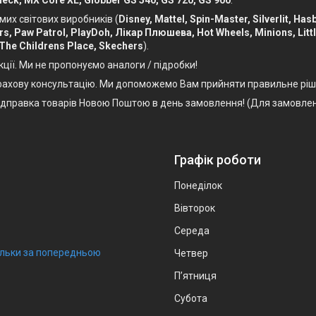
eck, MX Core XL, Globber GS 540, GS 720, GS 900
.
мих світових виробників (
Disney, Mattel, Spin-Master, Silverlit, Ha
Cars, Paw Patrol, PlayDoh, Лікар Плюшева, Hot Wheels, Minions, Litt
 The Childrens Place, Skechers
).
кції. Ми не пропонуємо аналоги / підробки!
, фахову консультацію. Ми допоможемо Вам прийняти правильне ріш
Відправка товарів Новою Поштою в день замовлення! (Для замовлен
Графік роботи
Понеділок
Вівторок
Середа
тільки за попередньою
Четвер
Пʼятниця
Субота