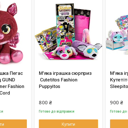
шка Пегас
М'яка іграшка сюрприз
М'яка і
д GUND
Cutetitos Fashion
Кутетіт
ner Fashion
Puppyitos
Sleepit
 Cord
800 ₴
900 ₴
ки
Готово до відправки
Готово до
ти
Купити