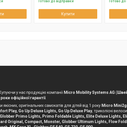
ки
Готово до відправки
Готово до
ти
Купити
 Купуючи у нас продукцію компанії
Micro Mobility Systems AG
(
Швей
 роки офіційної гарантії
.
 якісних, оригінальних самокатів для дітей від 1 року
Micro Mini2g
ort Play, Go Up Deluxe Lights, Go Up Deluxe Play
, триколісні вело
 Globber Primo Lights, Primo Foldable Lights, Elite Deluxe Lights, Eli
ckboard Original, Compact, Monster, Globber Ultimum Lights, Flow Fol