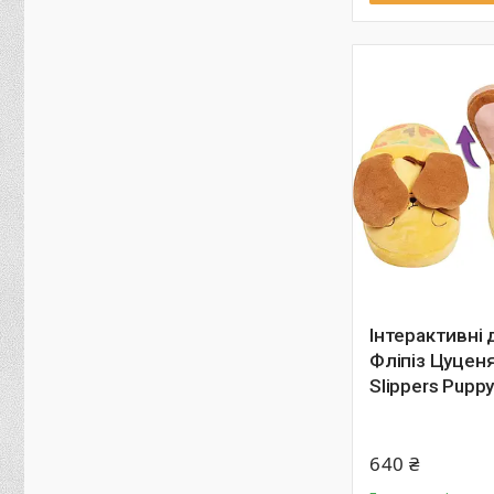
Інтерактивні 
Фліпіз Цуценя
Slippers Pupp
640 ₴