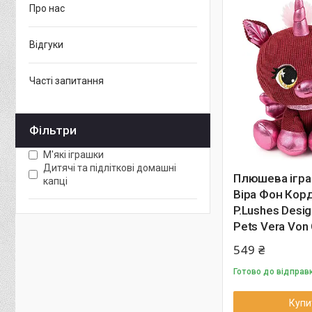
Про нас
Відгуки
Часті запитання
Фільтри
М'які іграшки
Дитячі та підліткові домашні
Плюшева ігра
капці
Віра Фон Кор
P.Lushes Desig
Pets Vera Von
549 ₴
Готово до відправ
Купи