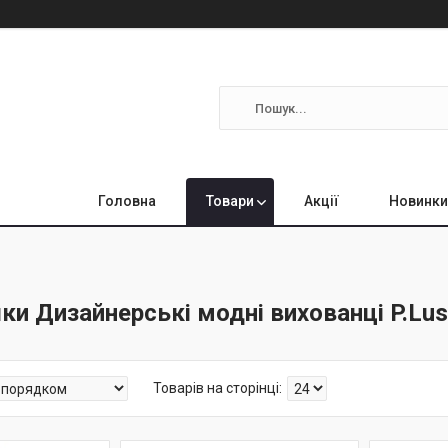
Головна
Товари
Акції
Новинки
шки Дизайнерські модні вихованці P.Lu