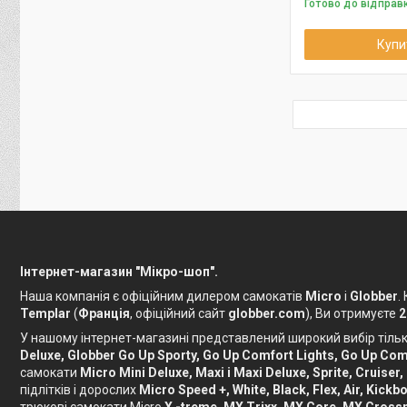
Готово до відправ
Купи
Інтернет-магазин "Мікро-шоп".
Наша компанія є офіційним дилером самокатів
Micro
і
Globber
.
Templar
(
Франція
, офіційний сайт
globber.com
), Ви отримуєте
2
У нашому інтернет-магазині представлений широкий вибір тільки
Deluxe, Globber Go Up Sporty, Go Up Comfort Lights, Go Up Comf
самокати
Micro Mini Deluxe, Maxi і Maxi Deluxe, Sprite, Cruiser,
підлітків і дорослих
Micro Speed ​​+, White, Black, Flex, Air, Ki