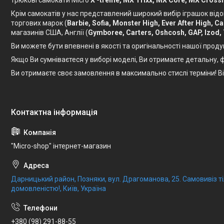
трюкові самокати Micro
X -treme, MX Trixx, MX Core, MX Crossn
Крім самокатів у нас представлений широкий вибір іграшок відо
торгових марок (
Barbie, Sofia, Monster High, Ever After High, 
магазинів США, Англії (
Gymboree, Carters, Oshcosh, GAP, Izod,
Ви можете бути впевнені в якості та оригінальності нашої проду
Якщо Ви сумніваєтеся у виборі моделі, Ви отримаєте детальну
Ви отримаєте своє замовлення в максимально стислі терміни! 
"Micro-shop" інтернет-магазин
Дарницький район, Позняки, вул. Драгоманова, 25. Самовивіз 
домовленістю!, Київ, Україна
+380 (98) 291-88-55