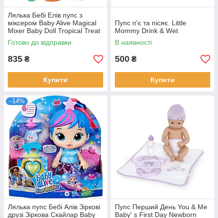
Лялька Бебі Елів пупс з
міксером Baby Alive Magical
Пупс п'є та пісяє. Little
Mixer Baby Doll Tropical Treat
Mommy Drink & Wet
with Blender
Готово до відправки
В наявності
835
500
₴
₴
Купити
Купити
–14%
Лялька пупс Бебі Алів Зіркові
Пупс Перший День You & Me
друзі Зіркова Скайлар Baby
Baby' s First Day Newborn