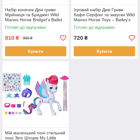
Набір конячок Дикі гриви
Ігровий набір Дикі Гриви
Мрійниця та Бриджит Wild
Кафе Серфінг та закуски Wild
Manes Horse Bridget's Ballet
Manes Horse Toys – Bailey's
Horse & Dreamer
Surf & Snacks
Готово до відправки
Готово до відправки
810
720
₴
₴
900 ₴
Купити
Купити
Мій маленький поні стильний
поні Зіпп Шторм My Little