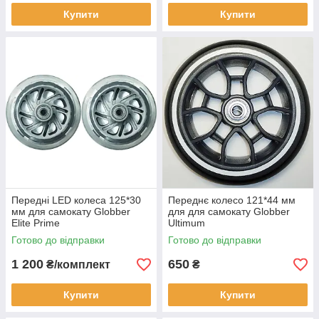
Купити
Купити
Передні LED колеса 125*30
Переднє колесо 121*44 мм
мм для самокату Globber
для для самокату Globber
Elite Prime
Ultimum
Готово до відправки
Готово до відправки
1 200
650
₴/комплект
₴
Купити
Купити