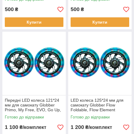
500
500
₴
₴
Купити
Купити
Передні LED колеса 121*24
LED колеса 125*24 мм для
мм для самокату Globber
самокату Globber Flow
Primo, My Free, EVO, Go Up,
Foldable, Flow Element
Elite, Flow
Готово до відправки
Готово до відправки
1 100
1 200
₴/комплект
₴/комплект