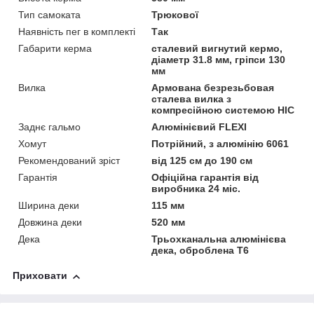
Тип самоката
Трюкової
Наявність пег в комплекті
Так
Габарити керма
сталевий вигнутий кермо,
діаметр 31.8 мм, гріпси 130
мм
Вилка
Армована безрезьбовая
сталева вилка з
компресійною системою HIC
Заднє гальмо
Алюмінієвий FLEXI
Хомут
Потрійний, з алюмінію 6061
Рекомендований зріст
від 125 см до 190 см
Гарантія
Офіційна гарантія від
виробника 24 міс.
Ширина деки
115 мм
Довжина деки
520 мм
Дека
Трьохканальна алюмінієва
дека, оброблена T6
Приховати