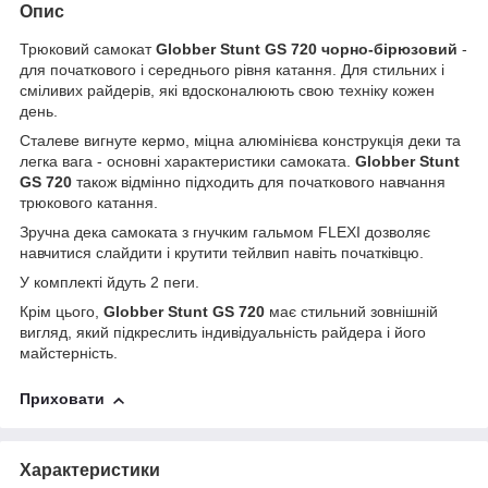
Опис
Трюковий самокат
Globber Stunt GS 720 чорно-бірюзовий
-
для початкового і середнього рівня катання. Для стильних і
сміливих райдерів, які вдосконалюють свою техніку кожен
день.
Сталеве вигнуте кермо, міцна алюмінієва конструкція деки та
легка вага - основні характеристики самоката.
Globber Stunt
GS 720
також відмінно підходить для початкового навчання
трюкового катання.
Зручна дека самоката з гнучким гальмом FLEXI дозволяє
навчитися слайдити і крутити тейлвип навіть початківцю.
У комплекті йдуть 2 пеги.
Крім цього,
Globber Stunt GS 720
має стильний зовнішній
вигляд, який підкреслить індивідуальність райдера і його
майстерність.
Приховати
Характеристики