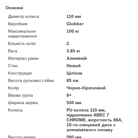
Основні
Діаметр колеса
110 мм
Виробник
Globber
Максимальне
100 кг
навантаження
Кількість коліс
2
Вага
3.85 кг
Матеріал рами
Алюміній
Стан
Новий
Конструкція
Цілісна
Висота рульової стійки
85 см
Колір
Чорно-бірюзовий
Вікова група
8+
Ширина керма
530 мм
Колеса
PU колеса 110 мм,
підшипники АВЕС 7
CHROME, жорсткість 88А,
10-ти спицевий диск з
алюмінієвого сплаву
Висота керма
580 мм