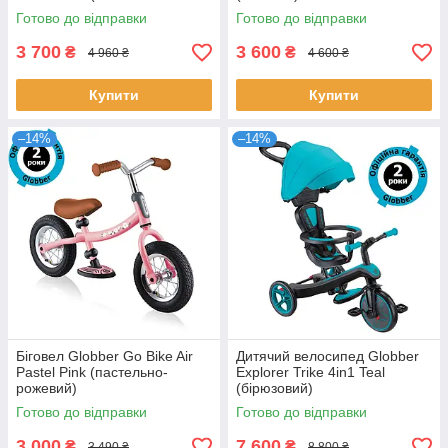
рожевий)
Готово до відправки
Готово до відправки
3 700
3 600
₴
₴
4 960 ₴
4 600 ₴
Купити
Купити
–14%
–14%
Біговел Globber Go Bike Air
Дитячий велосипед Globber
Pastel Pink (пастельно-
Explorer Trike 4in1 Teal
рожевий)
(бірюзовий)
Готово до відправки
Готово до відправки
3 000
7 600
₴
₴
3 490 ₴
8 800 ₴