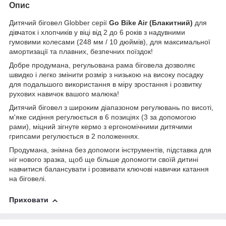
Опис
Дитячий біговел Globber серії
Go Bike Air (Блакитний)
для
дівчаток і хлопчиків у віці від 2 до 6 років з надувними
гумовими колесами (248 мм / 10 дюймів), для максимальної
амортизації та плавних, безпечних поїздок!
Добре продумана, регульована рама біговела дозволяє
швидко і легко змінити розмір з низькою на високу посадку
для подальшого використання в міру зростання і розвитку
рухових навичок вашого малюка!
Дитячий біговел з широким діапазоном регулювань по висоті,
м'яке сидіння регулюється в 6 позиціях (3 за допомогою
рами), міцний зігнуте кермо з ергономічними дитячими
грипсами регулюється в 2 положеннях.
Продумана, знімна без допомоги інструментів, підставка для
ніг нового зразка, щоб ще більше допомогти своїй дитині
навчитися балансувати і розвивати ключові навички катання
на біговелі.
Приховати