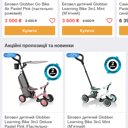
Біговел Globber Go Bike
Біговел дитячий Globber
Само
Air Pastel Pink (пастельно-
Learning Bike 3in1 Mint
Past
рожевий)
(М'ятний)
сині
3 000
3 600
6 3
₴
₴
3 490 ₴
4 600 ₴
Купити
Купити
Акційні пропозиції та новинки
–25%
–22%
Біговел дитячий Globber
Біговел дитячий Globber
Learning Bike 3in1 Deluxe
Learning Bike 3in1 Mint
Pastel Pink (Пастельно-
(М'ятний)