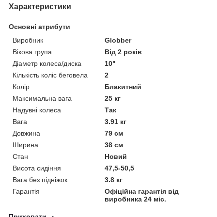
Характеристики
Основні атрибути
Виробник
Globber
Вікова група
Від 2 років
Діаметр колеса/диска
10"
Кількість коліс беговела
2
Колір
Блакитний
Максимальна вага
25 кг
Надувні колеса
Так
Вага
3.91 кг
Довжина
79 см
Ширина
38 см
Стан
Новий
Висота сидіння
47,5-50,5
Вага без підніжок
3.8 кг
Гарантія
Офіційна гарантія від
виробника 24 міс.
Приховати