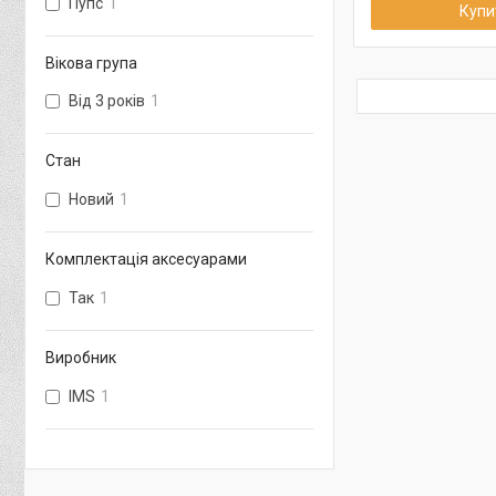
Пупс
1
Купи
Вікова група
Від 3 років
1
Стан
Новий
1
Комплектація аксесуарами
Так
1
Виробник
IMS
1