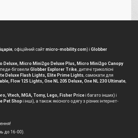
царія
, офіційний сайт
micro-mobility.com
) і
Globber
o Deluxe, Micro Mini2go Deluxe Plus, Micro Mini2go Canopy
сипеди-біговели
Globber Explorer Trike
, дитячі триколісні
te Deluxe Flash Lights, Elite Prime Lights
, самокати для
dable, Flow 125 Lights, One NL 205 Deluxe, One NL 230 Ultimate
,
sbro, Vtech, MGA, Tomy, Lego, Fisher Price
і багато інших) і
le Pet Shop
і інші), а також якісного одягу з різних інтернет-
ення!
ь до 16-00).