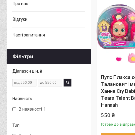
Про нас
Відгуки
Часті запитання
Фільтри
Діапазон цін, ₴
Пупс Плакса с
Талановиті м
Ханна Cry Bab
Tears Talent B
Наявність
Hannah
В наявності
1
550 ₴
Готово до відправ
Тип