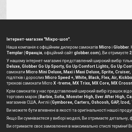
Інтернет-магазин "Мікро-шоп".
Наша компанія є офіційним дилером самокатів
Micro
і
Globber
.
Templar
(
Франція
, офіційний сайт
globber.com
), Ви отримуєте
2
У нашому інтернет-магазині представлений широкий вибір тільки
Deluxe, Globber Go Up Sporty, Go Up Comfort Lights, Go Up Comf
самокати
Micro Mini Deluxe, Maxi і Maxi Deluxe, Sprite, Cruiser,
підлітків і дорослих
Micro Speed ​​+, White, Black, Flex, Air, Ki
трюкові самокати Micro
X -treme, MX Trixx, MX Core, MX Crossn
Крім самокатів у нас представлений широкий вибір іграшок відо
торгових марок (
Barbie, Sofia, Monster High, Ever After High, 
магазинів США, Англії (
Gymboree, Carters, Oshcosh, GAP, Izod,
Ви можете бути впевнені в якості та оригінальності нашої проду
Якщо Ви сумніваєтеся у виборі моделі, Ви отримаєте детальну
Ви отримаєте своє замовлення в максимально стислі терміни! 