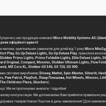
 Купуючи у нас продукцію компанії
Micro Mobility Systems AG
(
Швей
 роки офіційної гарантії
.
 якісних, оригінальних самокатів для дітей від 1 року
Micro Mini2g
ort Play, Go Up Deluxe Lights, Go Up Deluxe Play
, триколісні вело
 Globber Primo Lights, Primo Foldable Lights, Elite Deluxe Lights, Eli
ckboard Original, Compact, Monster, Globber Ultimum Lights, Flow Fol
eck, MX Core XL, Globber GS 540, GS 720, GS 900
.
мих світових виробників (
Disney, Mattel, Spin-Master, Silverlit, Ha
Cars, Paw Patrol, PlayDoh, Лікар Плюшева, Hot Wheels, Minions, Litt
 The Childrens Place, Skechers
).
кції. Ми не пропонуємо аналоги / підробки!
, фахову консультацію. Ми допоможемо Вам прийняти правильне ріш
Відправка товарів Новою Поштою в день замовлення! (Для замовлен