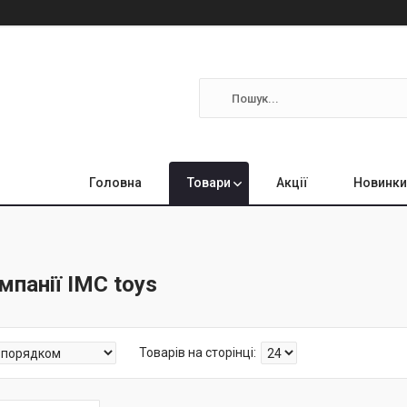
Головна
Товари
Акції
Новинки
мпанії IMC toys