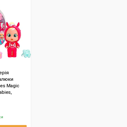
ерія
алюки
ies Magic
abies,
ки