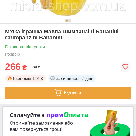
М'яка іграшка Мавпа Шимпанзіні Бананіні
Chimpanzini Bananini
Готово до відправки
Роздріб
266
₴
380 ₴
Економія
114 ₴
Залишилось
7 днів
Купити