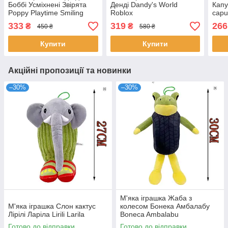
Боббі Усміхнені Звірята
Денді Dandy's World
Капу
Poppy Playtime Smiling
Roblox
capu
Critters
333
319
266
₴
₴
450 ₴
580 ₴
Купити
Купити
Акційні пропозиції та новинки
–30%
–30%
М'яка іграшка Жаба з
М'яка іграшка Слон кактус
колесом Бонека Амбалабу
Лірілі Ларіла Lirili Larila
Boneca Ambalabu
Готово до відправки
Готово до відправки