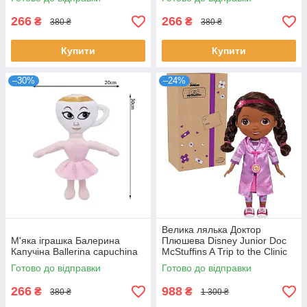
266
266
₴
₴
380 ₴
380 ₴
Купити
Купити
–30%
–24%
Велика лялька Доктор
М'яка іграшка Балерина
Плюшева Disney Junior Doc
Капучіна Ballerina capuchina
McStuffins A Trip to the Clinic
Готово до відправки
Готово до відправки
266
988
₴
₴
380 ₴
1 300 ₴