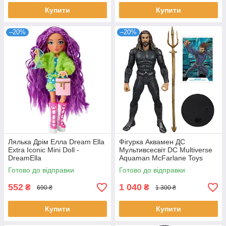
Купити
Купити
–20%
–20%
Лялька Дрім Елла Dream Ella
Фігурка Аквамен ДС
Extra Iconic Mini Doll -
Мультивсесвіт DC Multiverse
DreamElla
Aquaman McFarlane Toys
Готово до відправки
Готово до відправки
552
1 040
₴
₴
690 ₴
1 300 ₴
Купити
Купити