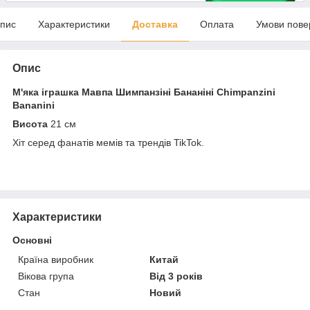
пис
Характеристики
Доставка
Оплата
Умови пове
Опис
М'яка іграшка Мавпа Шимпанзіні Бананіні Chimpanzini
Bananini
Висота
21 см
Хіт серед фанатів мемів та трендів TikTok.
Характеристики
Основні
Країна виробник
Китай
Вікова група
Від 3 років
Стан
Новий