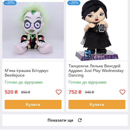
–20%
–20%
Танцююча Лялька Венсдей
М'яка іграшка Бітлджус
Аддамс Just Play Wednesday
Beetlejuice
Dancing
Готово до відправки
Готово до відправки
520
752
₴
₴
650 ₴
940 ₴
Купити
Купити
Показати ще