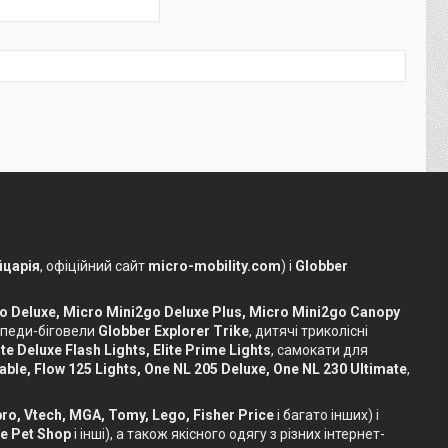
царія
, офіційний сайт
micro-mobility.com
) і
Globber
o Deluxe, Micro Mini2go Deluxe Plus, Micro Mini2go Canopy
сипеди-біговели
Globber Explorer Trike
, дитячі триколісні
te Deluxe Flash Lights, Elite Prime Lights
, самокати для
dable, Flow 125 Lights, One NL 205 Deluxe, One NL 230 Ultimate
,
sbro, Vtech, MGA, Tomy, Lego, Fisher Price
і багато інших) і
le Pet Shop
і інші), а також якісного одягу з різних інтернет-