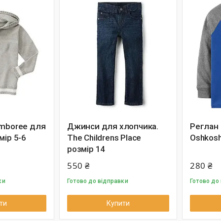
ymboree для
Джинси для хлопчика.
Реглан
мір 5-6
The Childrens Place
Oshkosh
розмір 14
550 ₴
280 ₴
ки
Готово до відправки
Готово до
ти
Купити