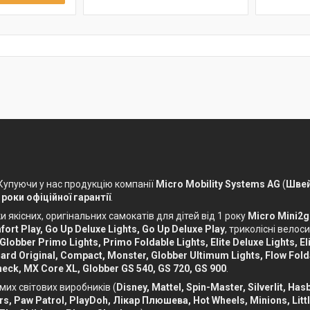
 Купуючи у нас продукцію компанії
Micro Mobility Systems AG
(
Швей
 роки офіційної гарантії
.
 якісних, оригінальних самокатів для дітей від 1 року
Micro Mini2g
ort Play, Go Up Deluxe Lights, Go Up Deluxe Play
, триколісні вело
 Globber Primo Lights, Primo Foldable Lights, Elite Deluxe Lights, Eli
ckboard Original, Compact, Monster, Globber Ultimum Lights, Flow Fol
eck, MX Core XL, Globber GS 540, GS 720, GS 900
.
мих світових виробників (
Disney, Mattel, Spin-Master, Silverlit, Ha
Cars, Paw Patrol, PlayDoh, Лікар Плюшева, Hot Wheels, Minions, Litt