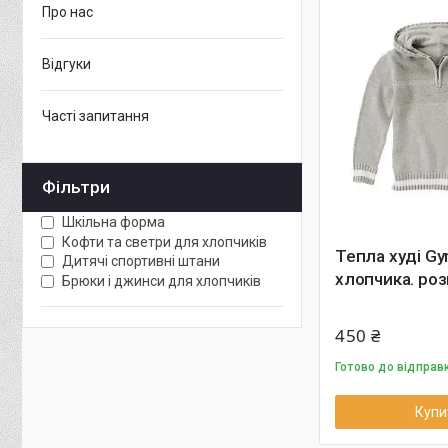
Про нас
Відгуки
Часті запитання
Фільтри
Шкільна форма
Кофти та светри для хлопчиків
Тепла худі G
Дитячі спортивні штани
хлопчика. роз
Брюки і джинси для хлопчиків
450 ₴
Готово до відправ
Купи