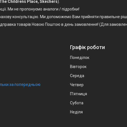
 The Childrens Place, Skechers
).
кції. Ми не пропонуємо аналоги / підробки!
, фахову консультацію. Ми допоможемо Вам прийняти правильне ріш
Відправка товарів Новою Поштою в день замовлення! (Для замовлен
Графік роботи
Понеділок
Вівторок
Середа
тільки за попередньою
Четвер
Пʼятниця
Субота
Неділя