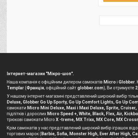
Інтернет-магазин "Мікро-шоп".
Наша компанія є офіційним дилером самокатів
Micro
і
Globber
.
Templar
(
Франція
, офіційний сайт
globber.com
), Ви отримуєте
2
У нашому інтернет-магазині представлений широкий вибір тільки
Deluxe, Globber Go Up Sporty, Go Up Comfort Lights, Go Up Comf
самокати
Micro Mini Deluxe, Maxi і Maxi Deluxe, Sprite, Cruiser,
підлітків і дорослих
Micro Speed ​​+, White, Black, Flex, Air, Ki
трюкові самокати Micro
X -treme, MX Trixx, MX Core, MX Crossn
Крім самокатів у нас представлений широкий вибір іграшок відо
торгових марок (
Barbie, Sofia, Monster High, Ever After High, 