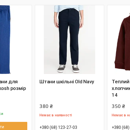
ани для
Штани шкільні Old Navy
Теплий
kosh розмір
хлопчик
14
380 ₴
350 ₴
ки
Немає в наявності
Немає в н
ти
+380 (68) 123-27-03
+380 (68)