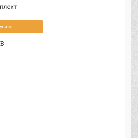
мплект
упити