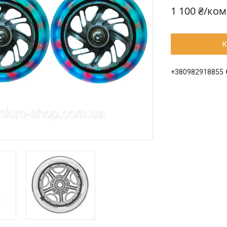
1 100 ₴/ко
К
+380982918855