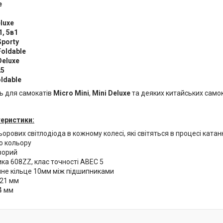
e
eluxe
1, 5в1
Sporty
Foldable
Deluxe
25
oldable
ь для самокатів
Micro Mini
,
Mini Deluxe
та деяких китайських самок
теристики:
ьорових світлодіода в кожному колесі, які світяться в процесі катан
о кольору
зорий
ка 608ZZ, клас точності ABEC 5
не кільце 10мм між підшипниками
121 мм
4 мм