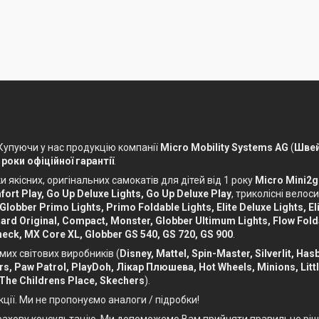
 Купуючи у нас продукцію компанії
Micro Mobility Systems AG
(
Швей
 роки офіційної гарантії
.
 якісних, оригінальних самокатів для дітей від 1 року
Micro Mini2g
ort Play, Go Up Deluxe Lights, Go Up Deluxe Play
, триколісні вело
 Globber Primo Lights, Primo Foldable Lights, Elite Deluxe Lights, Eli
ckboard Original, Compact, Monster, Globber Ultimum Lights, Flow Fol
eck, MX Core XL, Globber GS 540, GS 720, GS 900
.
мих світових виробників (
Disney, Mattel, Spin-Master, Silverlit, Ha
Cars, Paw Patrol, PlayDoh, Лікар Плюшева, Hot Wheels, Minions, Litt
 The Childrens Place, Skechers
).
кції. Ми не пропонуємо аналоги / підробки!
, фахову консультацію. Ми допоможемо Вам прийняти правильне ріш