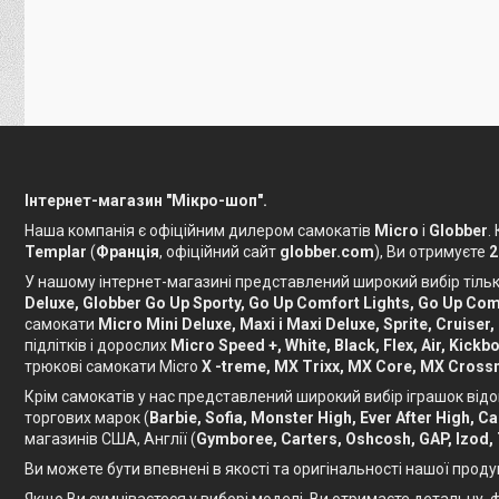
Інтернет-магазин "Мікро-шоп".
Наша компанія є офіційним дилером самокатів
Micro
і
Globber
.
Templar
(
Франція
, офіційний сайт
globber.com
), Ви отримуєте
2
У нашому інтернет-магазині представлений широкий вибір тільки
Deluxe, Globber Go Up Sporty, Go Up Comfort Lights, Go Up Comf
самокати
Micro Mini Deluxe, Maxi і Maxi Deluxe, Sprite, Cruiser,
підлітків і дорослих
Micro Speed ​​+, White, Black, Flex, Air, Ki
трюкові самокати Micro
X -treme, MX Trixx, MX Core, MX Crossn
Крім самокатів у нас представлений широкий вибір іграшок відо
торгових марок (
Barbie, Sofia, Monster High, Ever After High, 
магазинів США, Англії (
Gymboree, Carters, Oshcosh, GAP, Izod,
Ви можете бути впевнені в якості та оригінальності нашої проду
Якщо Ви сумніваєтеся у виборі моделі, Ви отримаєте детальну