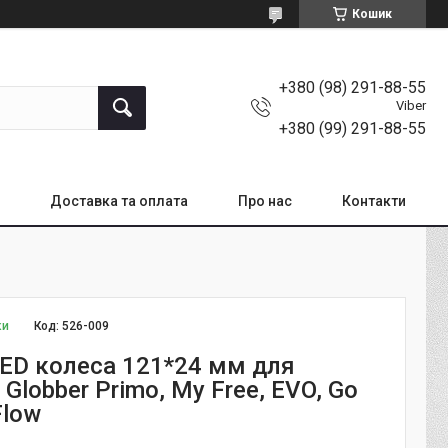
Кошик
+380 (98) 291-88-55
Viber
+380 (99) 291-88-55
Доставка та оплата
Про нас
Контакти
ки
Код:
526-009
LED колеса 121*24 мм для
Globber Primo, My Free, EVO, Go
 Flow