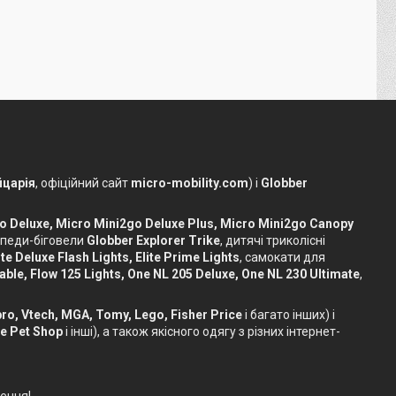
царія
, офіційний сайт
micro-mobility.com
) і
Globber
o Deluxe, Micro Mini2go Deluxe Plus, Micro Mini2go Canopy
сипеди-біговели
Globber Explorer Trike
, дитячі триколісні
te Deluxe Flash Lights, Elite Prime Lights
, самокати для
dable, Flow 125 Lights, One NL 205 Deluxe, One NL 230 Ultimate
,
sbro, Vtech, MGA, Tomy, Lego, Fisher Price
і багато інших) і
le Pet Shop
і інші), а також якісного одягу з різних інтернет-
ення!