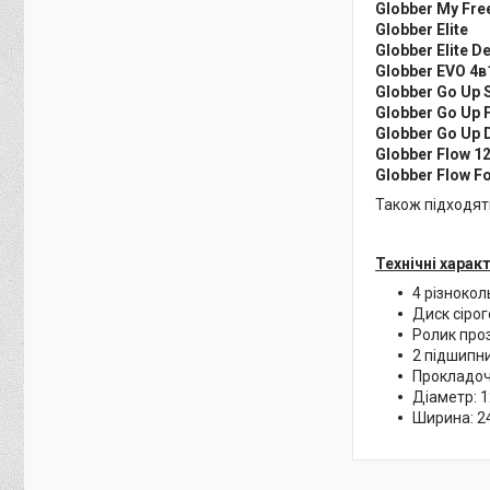
Globber My Fre
Globber Elite
Globber Elite D
Globber EVO 4в
Globber Go Up 
Globber Go Up 
Globber Go Up 
Globber Flow 1
Globber Flow F
Також підходят
Технічні харак
4 різнокол
Диск сірог
Ролик про
2 підшипни
Прокладоч
Діаметр: 
Ширина: 2