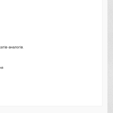
атів-аналогів.
ня