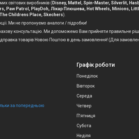
мих світових виробників (
Disney, Mattel, Spin-Master, Silverlit, Ha
Cars, Paw Patrol, PlayDoh, Лікар Плюшева, Hot Wheels, Minions, Litt
 The Childrens Place, Skechers
).
кції. Ми не пропонуємо аналоги / підробки!
, фахову консультацію. Ми допоможемо Вам прийняти правильне ріш
Відправка товарів Новою Поштою в день замовлення! (Для замовлен
Графік роботи
Понеділок
Вівторок
Середа
тільки за попередньою
Четвер
Пʼятниця
Субота
Неділя