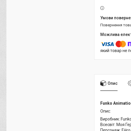
повернення тов
який товар не 
Опис
Funko Animatio
Опис:
Виробник: Funk
Всесвіт: Моя Г
Персонаж: Eijir