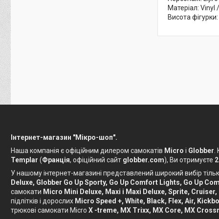
Матеріал: Vinyl /
Висота фігурки:
Інтернет-магазин "Мікро-шоп".
Наша компанія є офіційним дилером самокатів
Micro
і
Globber
.
Templar
(
Франція
, офіційний сайт
globber.com
), Ви отримуєте
2
У нашому інтернет-магазині представлений широкий вибір тільки
Deluxe, Globber Go Up Sporty, Go Up Comfort Lights, Go Up Comf
самокати
Micro Mini Deluxe, Maxi і Maxi Deluxe, Sprite, Cruiser,
підлітків і дорослих
Micro Speed ​​+, White, Black, Flex, Air, Ki
трюкові самокати Micro
X -treme, MX Trixx, MX Core, MX Crossn