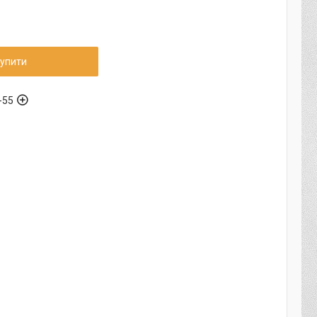
упити
-55