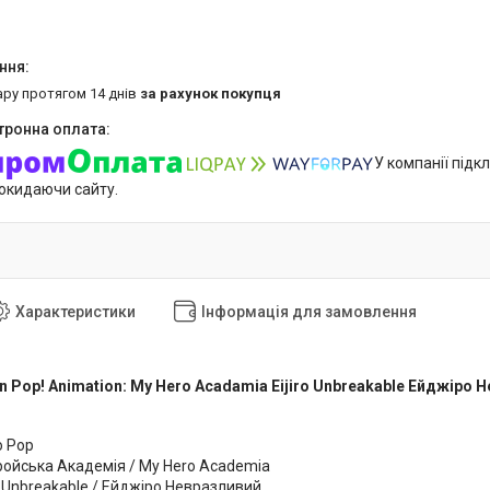
ару протягом 14 днів
за рахунок покупця
У компанії підк
покидаючи сайту.
Характеристики
Інформація для замовлення
n Pop! Animation: My Hero Acadamia Eijiro Unbreakable Ейджіро
o Pop
еройська Академія / My Hero Academia
o Unbreakable / Ейджіро Невразливий