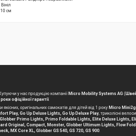
 Вініл
 10 см
 Купуючи у нас продукцію компанії
Micro Mobility Systems AG
(
Швей
 роки офіційної гарантії
.
 якісних, оригінальних самокатів для дітей від 1 року
Micro Mini2g
ort Play, Go Up Deluxe Lights, Go Up Deluxe Play
, триколісні вело
 Globber Primo Lights, Primo Foldable Lights, Elite Deluxe Lights, Eli
ckboard Original, Compact, Monster, Globber Ultimum Lights, Flow Fol
eck, MX Core XL, Globber GS 540, GS 720, GS 900
.