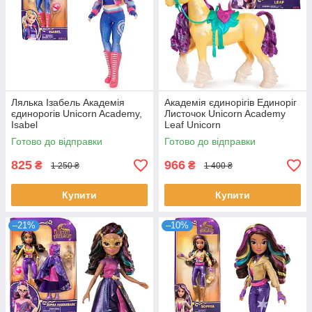
Лялька Ізабель Академія
Академія єдинорігів Единоріг
єдинорогів Unicorn Academy,
Листочок Unicorn Academy
Isabel
Leaf Unicorn
Готово до відправки
Готово до відправки
825
966
₴
₴
1 250 ₴
1 400 ₴
Купити
Купити
–21%
–10%