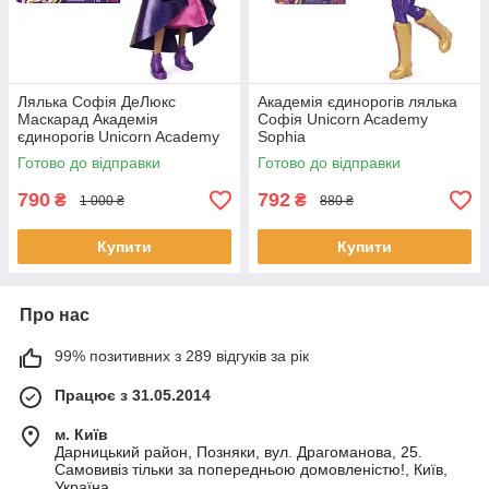
Лялька Софія ДеЛюкс
Академія єдинорогів лялька
Маскарад Академія
Софія Unicorn Academy
єдинорогів Unicorn Academy
Sophia
Sophia Deluxe Masquerade
Готово до відправки
Готово до відправки
Ball
790
792
₴
₴
1 000 ₴
880 ₴
Купити
Купити
Про нас
99% позитивних з 289 відгуків за рік
Працює з 31.05.2014
м. Київ
Дарницький район, Позняки, вул. Драгоманова, 25.
Самовивіз тільки за попередньою домовленістю!, Київ,
Україна