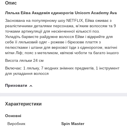
Опис
Лялька Ейва Академія єдинорогів Unicorn Academy Ava
Заснована на популярному шоу NETFLIX, Ейва оживає з
реалістичними деталями персонажа, м'яким волоссям та 9
точками артикуляції для нескінченної кількості поз.
Укладіть барвисте райдужне волосся Ейви і відкрийте для
себе її ляльковий одяг - рожеве і бірюзове плаття з
пелюстками і штани для верхової їзди з єдинорогом, магічні
мітки Ліф; пояс з метеликом, квіткові чоботи та багато іншого
Висота ляльки 24 см
Включає: 1 ляльку, 7 модних знімних предметів, 1 інструмент
для укладання волосся
Приховати
Характеристики
Основні
Виробник
Spin Master