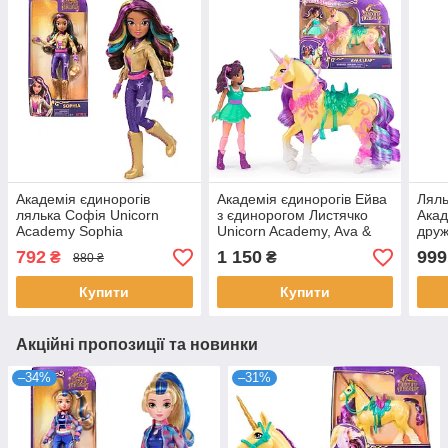
Академія єдинорогів
Академія єдинорогів Ейва
Ляль
лялька Софія Unicorn
з єдинорогом Листячко
Акад
Academy Sophia
Unicorn Academy, Ava &
друж
Leaf
Powe
792
1 150
999
₴
₴
880 ₴
Vale
Купити
Купити
Акційні пропозиції та новинки
–34%
–31%