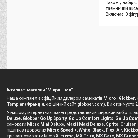
Також у набір ф
таємничий аксе
Включає: 3 фігу
Інтернет-магазин "Мікро-шоп".
Наша компанія є офіційним дилером самокатів
Micro
і
Globber
.
Templar
(
Франція
, офіційний сайт
globber.com
), Ви отримуєте
2
У нашому інтернет-магазині представлений широкий вибір тільки
Deluxe, Globber Go Up Sporty, Go Up Comfort Lights, Go Up Comf
самокати
Micro Mini Deluxe, Maxi і Maxi Deluxe, Sprite, Cruiser,
підлітків і дорослих
Micro Speed ​​+, White, Black, Flex, Air, Ki
трюкові самокати Micro
X -treme, MX Trixx, MX Core, MX Crossn