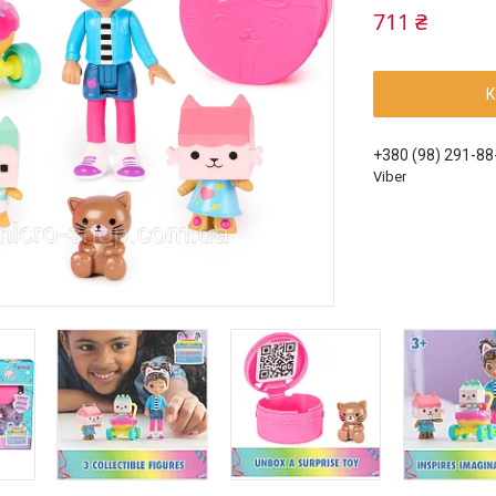
711 ₴
К
+380 (98) 291-88
Viber