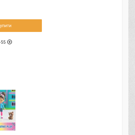
упити
-55