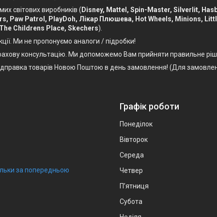
мих світових виробників (
Disney, Mattel, Spin-Master, Silverlit, Ha
Cars, Paw Patrol, PlayDoh, Лікар Плюшева, Hot Wheels, Minions, Litt
 The Childrens Place, Skechers
).
кції. Ми не пропонуємо аналоги / підробки!
, фахову консультацію. Ми допоможемо Вам прийняти правильне ріш
Відправка товарів Новою Поштою в день замовлення! (Для замовлен
Графік роботи
Понеділок
Вівторок
Середа
тільки за попередньою
Четвер
Пʼятниця
Субота
Неділя