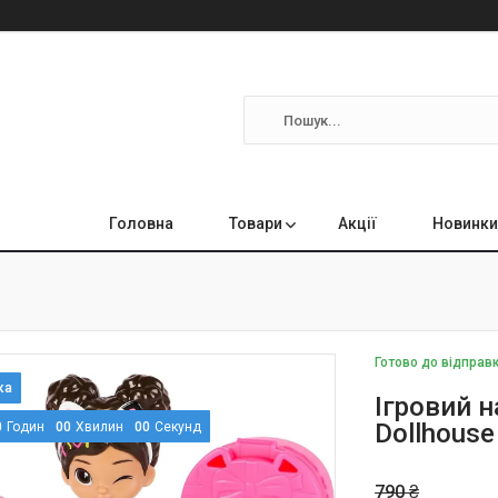
Головна
Товари
Акції
Новинки
Готово до відправ
Ігровий н
Dollhouse 
0
Годин
0
0
Хвилин
0
0
Секунд
790 ₴