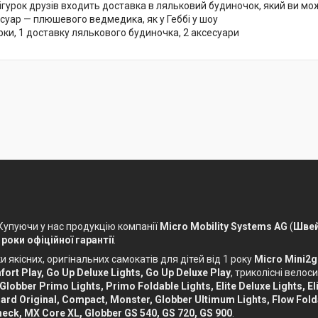
ігурок друзів входить доставка в ляльковий будиночок, який ви мо
суар — плюшевого ведмедика, як у Геббі у шоу
рки, 1 доставку лялькового будиночка, 2 аксесуари
 Купуючи у нас продукцію компанії
Micro Mobility Systems AG
(
Швей
 роки офіційної гарантії
.
 якісних, оригінальних самокатів для дітей від 1 року
Micro Mini2g
ort Play, Go Up Deluxe Lights, Go Up Deluxe Play
, триколісні вело
 Globber Primo Lights, Primo Foldable Lights, Elite Deluxe Lights, Eli
ckboard Original, Compact, Monster, Globber Ultimum Lights, Flow Fol
eck, MX Core XL, Globber GS 540, GS 720, GS 900
.