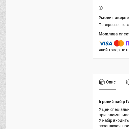
повернення тов
який товар не 
Опис
Ігровий набір Г
У цей спеціальн
приголомшливог
У набір входить
захоплюючі при