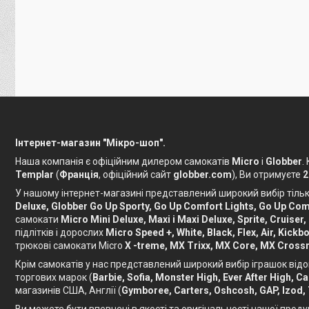
Інтернет-магазин "Мікро-шоп".
Наша компанія є офіційним дилером самокатів
Micro
і
Globber
.
Templar
(
Франція
, офіційний сайт
globber.com
), Ви отримуєте
2
У нашому інтернет-магазині представлений широкий вибір тільки
Deluxe, Globber Go Up Sporty, Go Up Comfort Lights, Go Up Comf
самокати
Micro Mini Deluxe, Maxi і Maxi Deluxe, Sprite, Cruiser,
підлітків і дорослих
Micro Speed ​​+, White, Black, Flex, Air, Ki
трюкові самокати Micro
X -treme, MX Trixx, MX Core, MX Crossn
Крім самокатів у нас представлений широкий вибір іграшок відо
торгових марок (
Barbie, Sofia, Monster High, Ever After High, 
магазинів США, Англії (
Gymboree, Carters, Oshcosh, GAP, Izod,
Ви можете бути впевнені в якості та оригінальності нашої проду