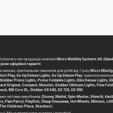
 Купуючи у нас продукцію компанії
Micro Mobility Systems AG
(
Швей
 роки офіційної гарантії
.
 якісних, оригінальних самокатів для дітей від 1 року
Micro Mini2g
ort Play, Go Up Deluxe Lights, Go Up Deluxe Play
, триколісні вело
 Globber Primo Lights, Primo Foldable Lights, Elite Deluxe Lights, Eli
ckboard Original, Compact, Monster, Globber Ultimum Lights, Flow Fol
eck, MX Core XL, Globber GS 540, GS 720, GS 900
.
мих світових виробників (
Disney, Mattel, Spin-Master, Silverlit, Ha
Cars, Paw Patrol, PlayDoh, Лікар Плюшева, Hot Wheels, Minions, Litt
 The Childrens Place, Skechers
).
кції. Ми не пропонуємо аналоги / підробки!