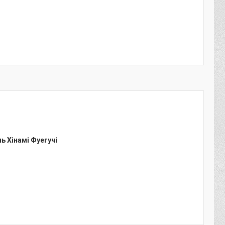
ль Хінамі Фуегучі