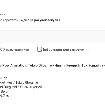
ару протягом 14 днів
за рахунок покупця
Характеристики
Інформація для замовлення
n Pop! Animation: Tokyo Ghoul:re - Hinami Fueguchi Токійський гу
o Pop
кий гуль / Tokyo Ghoul: re
i Fueguchi / Хінамі Фуегучі
 Вініл
 9,7 см