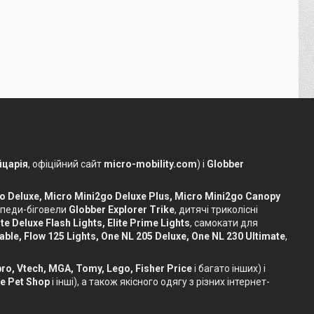
царія
, офіційний сайт
micro-mobility.com
) і
Globber
o Deluxe, Micro Mini2go Deluxe Plus, Micro Mini2go Canopy
сипеди-біговели
Globber Explorer Trike
, дитячі триколісні
te Deluxe Flash Lights, Elite Prime Lights
, самокати для
dable, Flow 125 Lights, One NL 205 Deluxe, One NL 230 Ultimate
,
sbro, Vtech, MGA, Tomy, Lego, Fisher Price
і багато інших) і
le Pet Shop
і інші), а також якісного одягу з різних інтернет-