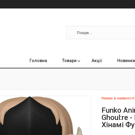
Головна
Товари
Акції
Новинки
Немає в наявності
Funko Ani
Ghoul:re 
Хінамі Фу