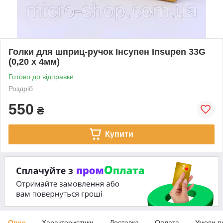
Голки для шприц-ручок Інсупен Insupen 33G
(0,20 х 4мм)
Готово до відправки
Роздріб
550
₴
Купити
Опис
Характеристики
Доставка
Оплата
Умови п