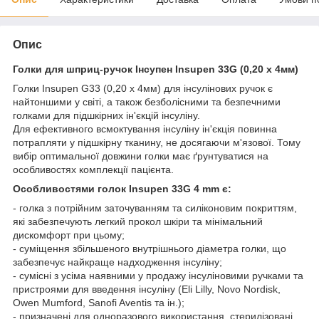
Опис
Голки для шприц-ручок Інсупен Insupen 33G (0,20 х 4мм)
Голки Insupen G33 (0,20 х 4мм) для інсулінових ручок є
найтоншими у світі, а також безболісними та безпечними
голками для підшкірних ін'єкцій інсуліну.
Для ефективного всмоктування інсуліну ін'єкція повинна
потрапляти у підшкірну тканину, не досягаючи м'язової. Тому
вибір оптимальної довжини голки має ґрунтуватися на
особливостях комплекції пацієнта.
Особливостями голок Insupen 33G 4 mm є:
- голка з потрійним заточуванням та силіконовим покриттям,
які забезпечують легкий прокол шкіри та мінімальний
дискомфорт при цьому;
- суміщення збільшеного внутрішнього діаметра голки, що
забезпечує найкраще надходження інсуліну;
- сумісні з усіма наявними у продажу інсуліновими ручками та
пристроями для введення інсуліну (Eli Lilly, Novo Nordisk,
Owen Mumford, Sanofi Aventis та ін.);
- призначені для одноразового використання, стерилізовані