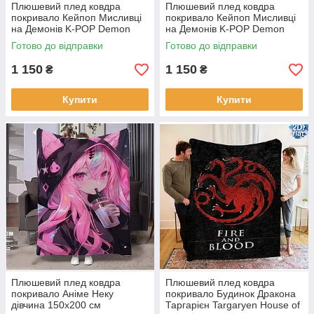
Плюшевий плед ковдра
Плюшевий плед ковдра
покривало Кейпоп Мисливці
покривало Кейпоп Мисливці
на Демонів K-POP Demon
на Демонів K-POP Demon
Hunters 150х200 см
Hunters 150х200 см
Готово до відправки
Готово до відправки
1 150
1 150
₴
₴
Купити
Купити
Плюшевий плед ковдра
Плюшевий плед ковдра
покривало Аніме Неку
покривало Будинок Дракона
дівчина 150х200 см
Таргарієн Targaryen House of