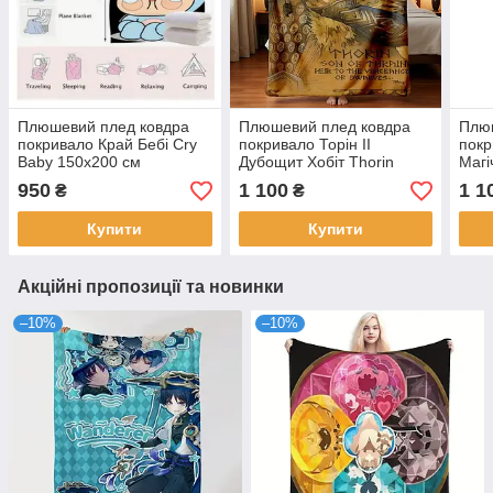
Плюшевий плед ковдра
Плюшевий плед ковдра
Плю
покривало Край Бебі Cry
покривало Торін II
покр
Baby 150х200 см
Дубощит Хобіт Thorin
Магі
Oakenshield 150х200 см
Kais
950
1 100
1 1
₴
₴
150х
Купити
Купити
Акційні пропозиції та новинки
–10%
–10%