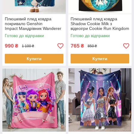
Плюшевий плед ковдра
Плюшевий плед ковдра
покривало Genshin
Shadow Cookie Milk з
Impact Мандрівник Wanderer
відеоігри Cookie Run Kingdom
Геншин Імпакт
130х150 см
Готово до відправки
Готово до відправки
990
765
₴
₴
1 100 ₴
850 ₴
Купити
Купити