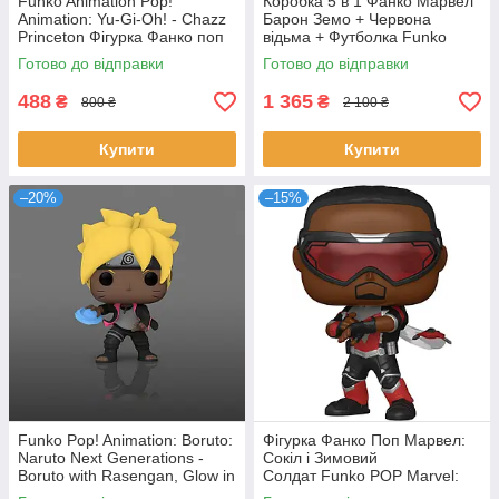
Funko Animation Pop!
Коробка 5 в 1 Фанко Марвел
Animation: Yu-Gi-Oh! - Chazz
Барон Земо + Червона
Princeton Фігурка Фанко поп
відьма + Футболка Funko
ЮГіО Чазз Прінстон
Marvel Box Scarlet Witch
Готово до відправки
Готово до відправки
Baron Zemo
488
1 365
₴
₴
800 ₴
2 100 ₴
Купити
Купити
–20%
–15%
Funko Pop! Animation: Boruto:
Фігурка Фанко Поп Марвел:
Naruto Next Generations -
Сокіл і Зимовий
Boruto with Rasengan, Glow in
Солдат Funko POP Marvel:
The Dark Фанко Боруто
The Falcon and The Winter