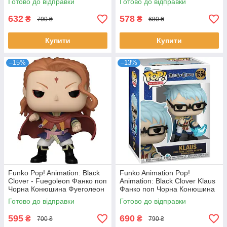
Готово до відправки
Готово до відправки
Soldier - Falcon
632
578
₴
₴
790 ₴
680 ₴
Купити
Купити
–15%
–13%
Funko Pop! Animation: Black
Funko Animation Pop!
Clover - Fuegoleon Фанко поп
Animation: Black Clover Klaus
Чорна Конюшина Фуеголеон
Фанко поп Чорна Конюшина
Клаус
Готово до відправки
Готово до відправки
595
690
₴
₴
700 ₴
790 ₴