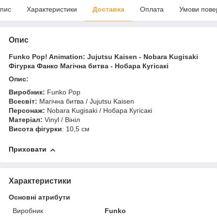
пис
Характеристики
Доставка
Оплата
Умови пове
Опис
Funko Pop! Animation: Jujutsu Kaisen - Nobara Kugisaki
Фігурка Фанко Магічна битва - Нобара Кугісакі
Опис:
Виробник:
Funko Pop
Всесвіт:
Магічна битва / Jujutsu Kaisen
Персонаж:
Nobara Kugisaki / Нобара Кугісакі
Матеріал:
Vinyl / Вініл
Висота фігурки
: 10,5 см
Приховати
Характеристики
Основні атрибути
Виробник
Funko