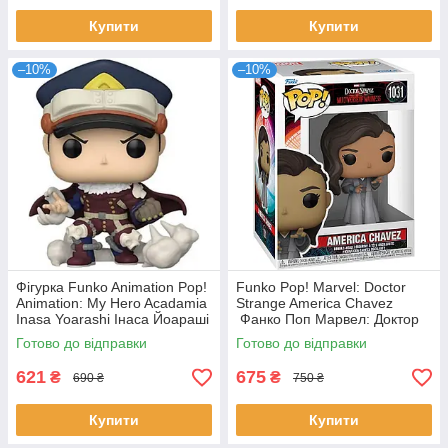
Купити
Купити
–10%
–10%
Фігурка Funko Animation Pop!
Funko Pop! Marvel: Doctor
Animation: My Hero Acadamia
Strange America Chavez
Inasa Yoarashi Інаса Йоараші
Фанко Поп Марвел: Доктор
Моя геройська академія
Стрендж Америка Чавес
Готово до відправки
Готово до відправки
621
675
₴
₴
690 ₴
750 ₴
Купити
Купити