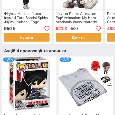
Фігурка Магічна битва
Фігурка Funko Animation
Funk
Інумакі Тоге Bandai Spirits
Pop! Animation: My Hero
Anim
Jujutsu Kaisen - Toge
Acadamia Inasa Yoarashi
Chaz
Inumaki (Ver. A) Q posket
Інаса Йоараші Моя
Фанк
950
621
488
₴
₴
690 ₴
геройська академія
Прін
Купити
Купити
Акційні пропозиції та новинки
–39%
–35%