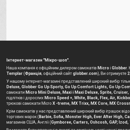
Інтернет-магазин "Мікро-шоп".
Наша компанія є офіційним дилером самокатів
Micro
і
Globber
.
Templar
(
Франція
, офіційний сайт
globber.com
), Ви отримуєте
2
У нашому інтернет-магазині представлений широкий вибір тільки
Deluxe, Globber Go Up Sporty, Go Up Comfort Lights, Go Up Comf
самокати
Micro Mini Deluxe, Maxi і Maxi Deluxe, Sprite, Cruiser,
підлітків і дорослих
Micro Speed ​​+, White, Black, Flex, Air, Ki
трюкові самокати Micro
X -treme, MX Trixx, MX Core, MX Crossn
Крім самокатів у нас представлений широкий вибір іграшок відо
торгових марок (
Barbie, Sofia, Monster High, Ever After High, 
магазинів США, Англії (
Gymboree, Carters, Oshcosh, GAP, Izod,
Ви можете бути впевнені в якості та оригінальності нашої проду