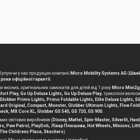
 Купуючи у нас продукцію компанії
Micro Mobility Systems AG
(
Швей
 роки офіційної гарантії
.
 якісних, оригінальних самокатів для дітей від 1 року
Micro Mini2g
ort Play, Go Up Deluxe Lights, Go Up Deluxe Play
, триколісні вело
 Globber Primo Lights, Primo Foldable Lights, Elite Deluxe Lights, Eli
ckboard Original, Compact, Monster, Globber Ultimum Lights, Flow Fol
eck, MX Core XL, Globber GS 540, GS 720, GS 900
.
мих світових виробників (
Disney, Mattel, Spin-Master, Silverlit, Ha
Cars, Paw Patrol, PlayDoh, Лікар Плюшева, Hot Wheels, Minions, Litt
 The Childrens Place, Skechers
).
кції. Ми не пропонуємо аналоги / підробки!