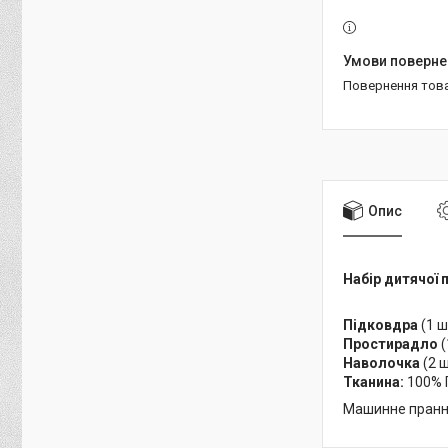
повернення тов
Опис
Набір дитячої 
Підковдра
(1 ш
Простирадло
(
Наволочка
(2 ш
Тканина:
100% 
Машинне прання