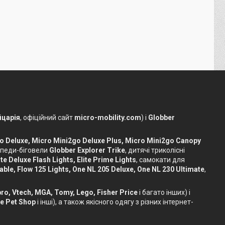
царія
, офіційний сайт
micro-mobility.com
) і
Globber
o Deluxe, Micro Mini2go Deluxe Plus, Micro Mini2go Canopy
сипеди-біговели
Globber Explorer Trike
, дитячі триколісні
te Deluxe Flash Lights, Elite Prime Lights
, самокати для
dable, Flow 125 Lights, One NL 205 Deluxe, One NL 230 Ultimate
,
sbro, Vtech, MGA, Tomy, Lego, Fisher Price
і багато інших) і
le Pet Shop
і інші), а також якісного одягу з різних інтернет-