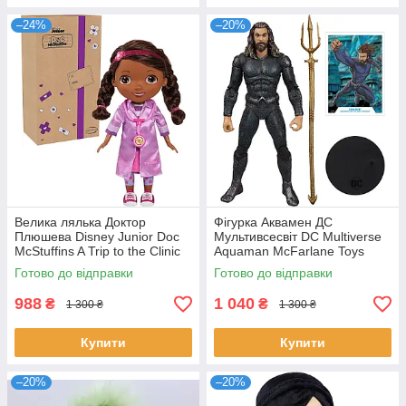
–24%
–20%
Велика лялька Доктор
Фігурка Аквамен ДС
Плюшева Disney Junior Doc
Мультивсесвіт DC Multiverse
McStuffins A Trip to the Clinic
Aquaman McFarlane Toys
Готово до відправки
Готово до відправки
988
1 040
₴
₴
1 300 ₴
1 300 ₴
Купити
Купити
–20%
–20%