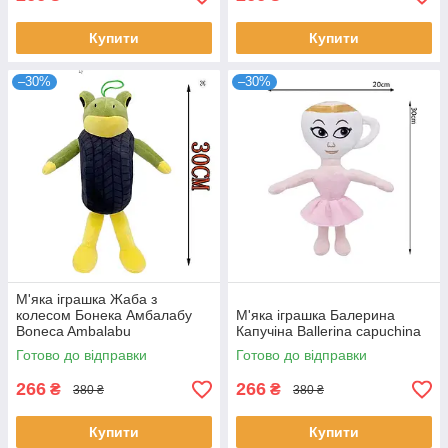
Купити
Купити
–30%
–30%
М'яка іграшка Жаба з
колесом Бонека Амбалабу
М'яка іграшка Балерина
Boneca Ambalabu
Капучіна Ballerina capuchina
Готово до відправки
Готово до відправки
266
266
₴
₴
380 ₴
380 ₴
Купити
Купити