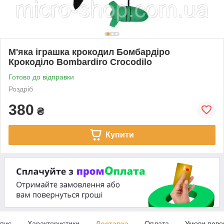
М'яка іграшка крокодил Бомбардіро
Крокоділо Bombardiro Crocodilo
Готово до відправки
Роздріб
380
₴
Купити
пис
Характеристики
Доставка
Оплата
Умови пове