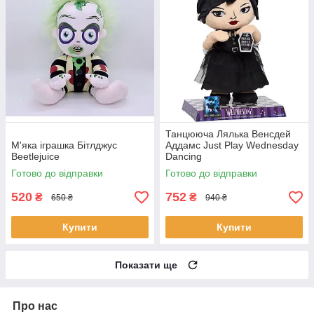
Танцююча Лялька Венсдей
М'яка іграшка Бітлджус
Аддамс Just Play Wednesday
Beetlejuice
Dancing
Готово до відправки
Готово до відправки
520
752
₴
₴
650 ₴
940 ₴
Купити
Купити
Показати ще
Про нас