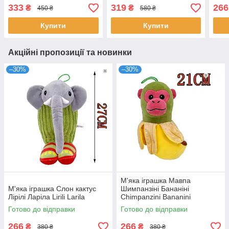
Critters
333
319
266
₴
₴
450 ₴
580 ₴
Купити
Купити
Акційні пропозиції та новинки
–30%
–30%
М'яка іграшка Мавпа
М'яка іграшка Слон кактус
Шимпанзіні Бананіні
Лірілі Ларіла Lirili Larila
Chimpanzini Bananini
Готово до відправки
Готово до відправки
266
266
₴
₴
380 ₴
380 ₴