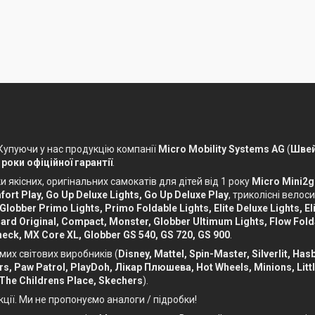
 Купуючи у нас продукцію компанії
Micro Mobility Systems AG
(
Швей
 роки офіційної гарантії
.
 якісних, оригінальних самокатів для дітей від 1 року
Micro Mini2g
ort Play, Go Up Deluxe Lights, Go Up Deluxe Play
, триколісні вело
 Globber Primo Lights, Primo Foldable Lights, Elite Deluxe Lights, Eli
ckboard Original, Compact, Monster, Globber Ultimum Lights, Flow Fol
eck, MX Core XL, Globber GS 540, GS 720, GS 900
.
мих світових виробників (
Disney, Mattel, Spin-Master, Silverlit, Ha
Cars, Paw Patrol, PlayDoh, Лікар Плюшева, Hot Wheels, Minions, Litt
 The Childrens Place, Skechers
).
кції. Ми не пропонуємо аналоги / підробки!