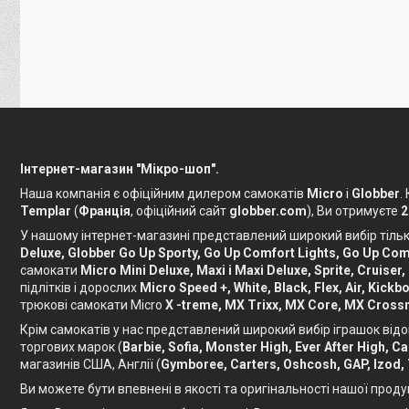
Інтернет-магазин "Мікро-шоп".
Наша компанія є офіційним дилером самокатів
Micro
і
Globber
.
Templar
(
Франція
, офіційний сайт
globber.com
), Ви отримуєте
2
У нашому інтернет-магазині представлений широкий вибір тільки
Deluxe, Globber Go Up Sporty, Go Up Comfort Lights, Go Up Comf
самокати
Micro Mini Deluxe, Maxi і Maxi Deluxe, Sprite, Cruiser,
підлітків і дорослих
Micro Speed ​​+, White, Black, Flex, Air, Ki
трюкові самокати Micro
X -treme, MX Trixx, MX Core, MX Crossn
Крім самокатів у нас представлений широкий вибір іграшок відо
торгових марок (
Barbie, Sofia, Monster High, Ever After High, 
магазинів США, Англії (
Gymboree, Carters, Oshcosh, GAP, Izod,
Ви можете бути впевнені в якості та оригінальності нашої проду