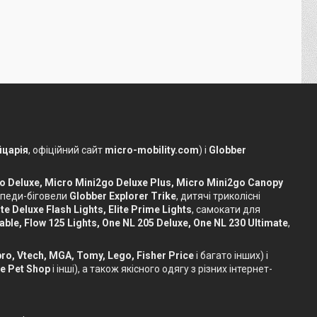
царія
, офіційний сайт
micro-mobility.com
) і
Globber
o Deluxe, Micro Mini2go Deluxe Plus, Micro Mini2go Canopy
сипеди-біговели
Globber Explorer Trike
, дитячі триколісні
te Deluxe Flash Lights, Elite Prime Lights
, самокати для
dable, Flow 125 Lights, One NL 205 Deluxe, One NL 230 Ultimate
,
sbro, Vtech, MGA, Tomy, Lego, Fisher Price
і багато інших) і
le Pet Shop
і інші), а також якісного одягу з різних інтернет-