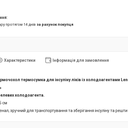
ару протягом 14 днів
за рахунок покупця
Характеристики
Інформація для замовлення
рмочохол термосумка для інсуліну ліків із холодоагентами Len
ь
гелевих холодоагента.
5 см
енал, зручний для транспортування та зберігання інсуліну та решт