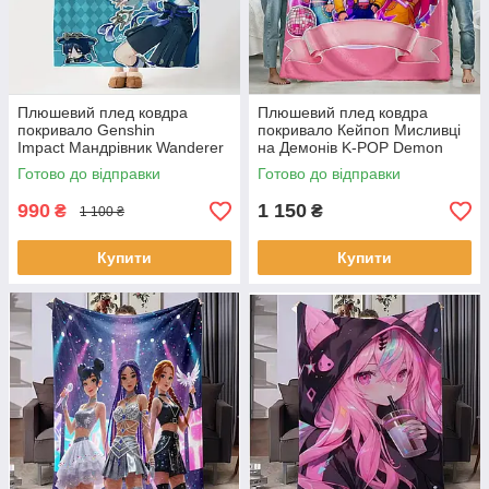
Плюшевий плед ковдра
Плюшевий плед ковдра
покривало Genshin
покривало Кейпоп Мисливці
Impact Мандрівник Wanderer
на Демонів K-POP Demon
Геншин Імпакт
Hunters 150х200 см
Готово до відправки
Готово до відправки
990
1 150
₴
₴
1 100 ₴
Купити
Купити