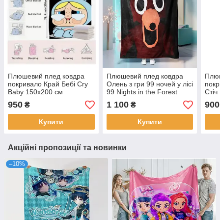
Плюшевий плед ковдра
Плюшевий плед ковдра
Плю
покривало Край Бебі Cry
Олень з гри 99 ночей у лісі
покр
Baby 150х200 см
99 Nights in the Forest
Стіч
150х200 см
см
950
1 100
900
₴
₴
Купити
Купити
Акційні пропозиції та новинки
–10%