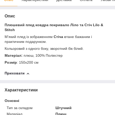
Опис
Плюшевий плед ковдра покривало Ліло та Стіч Lilo &
Stitch
М'який плед із зображенням
Стіча с
тане бажаним і
практичним подарунком.
Кольоровий з одного боку, зворотний бік білий.
Матеріал:
плюш, 100% Поліестер
Розмір
: 150х200 см
Приховати
Характеристики
Основні
Тип за складом
Штучний
Матеріал
Плюш