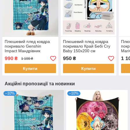
Плюшевий плед ковдра
Плюшевий плед ковдра
Плю
покривало Genshin
покривало Край Бебі Cry
покр
Impact Мандрівник
Baby 150х200 см
Магі
Wanderer Геншин Імпакт
Kais
990
950
1 1
₴
₴
1 100 ₴
150х
Купити
Купити
Акційні пропозиції та новинки
–10%
–10%