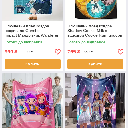
Плюшевий плед ковдра
Плюшевий плед ковдра
покривало Genshin
Shadow Cookie Milk з
Impact Мандрівник Wanderer
відеоігри Cookie Run Kingdom
Геншин Імпакт
130х150 см
Готово до відправки
Готово до відправки
990
765
₴
₴
1 100 ₴
850 ₴
Купити
Купити