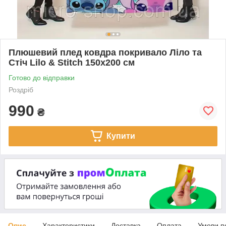
Плюшевий плед ковдра покривало Ліло та
Стіч Lilo & Stitch 150х200 см
Готово до відправки
Роздріб
990
₴
Купити
Опис
Характеристики
Доставка
Оплата
Умови п